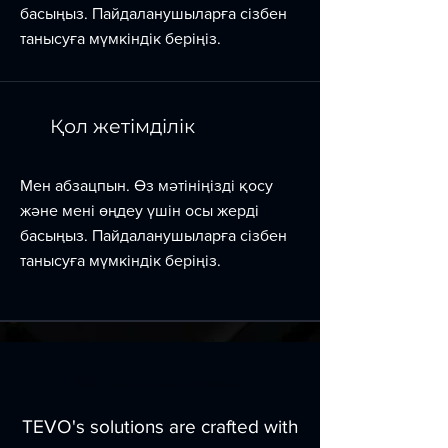
басыңыз. Пайдаланушыларға сізбен
танысуға мүмкіндік беріңіз.
Қол жетімділік
Мен абзацпын. Өз мәтініңізді қосу
және мені өңдеу үшін осы жерді
басыңыз. Пайдаланушыларға сізбен
танысуға мүмкіндік беріңіз.
Біздің миссиямыз
TEVO's solutions are crafted with