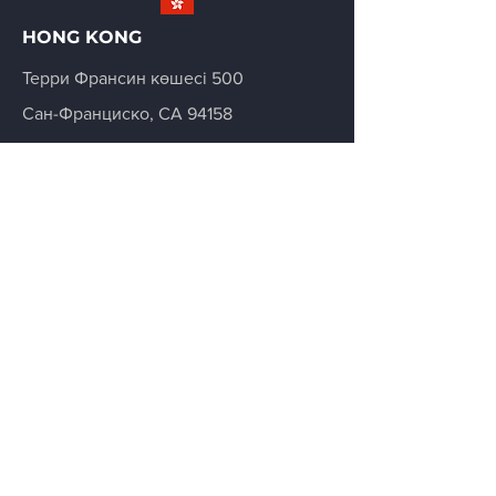
HONG KONG
Терри Франсин көшесі 500
Сан-Франциско, CA 94158
info@mysite.com
123-456-7890
KAZAKHSTAN
89B Suyunbai Avenue
Almaty, Kazakhstan
+7 727 296 07 88
s@tevo.com.kz
Баға алу