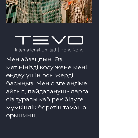
Мен абзацпын. Өз
мәтініңізді қосу және мені
өңдеу үшін осы жерді
басыңыз. Мен сізге әңгіме
айтып, пайдаланушыларға
сіз туралы көбірек білуге
мүмкіндік беретін тамаша
орынмын.