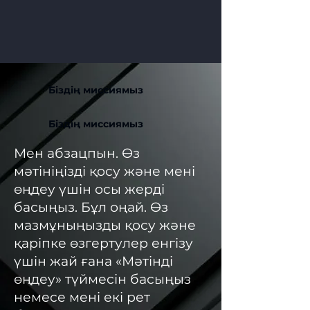
Біздің миссиямыз
Біздің миссиямыз
Мен абзацпын. Өз
мәтініңізді қосу және мені
өңдеу үшін осы жерді
басыңыз. Бұл оңай. Өз
мазмұныңызды қосу және
қаріпке өзгертулер енгізу
үшін жай ғана «Мәтінді
өңдеу» түймесін басыңыз
немесе мені екі рет