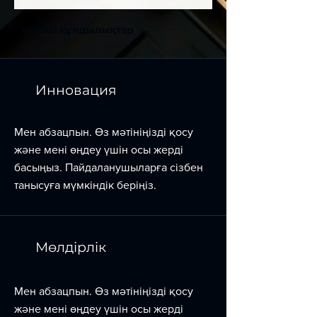
Негізгі құндылықтар
Инновация
Мен абзацпын. Өз мәтініңізді қосу
және мені өңдеу үшін осы жерді
басыңыз. Пайдаланушыларға сізбен
танысуға мүмкіндік беріңіз.
Мөлдірлік
Мен абзацпын. Өз мәтініңізді қосу
және мені өңдеу үшін осы жерді