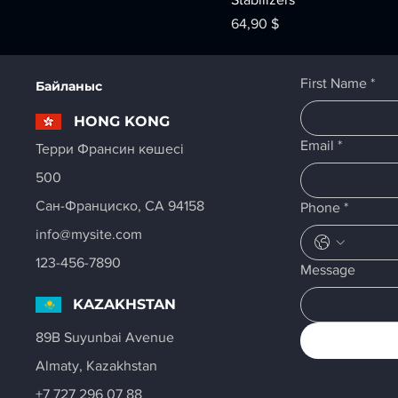
Price
64,90 $
First Name
*
Байланыс
HONG KONG
Email
*
Терри Франсин көшесі
500
Сан-Франциско, CA 94158
Phone
*
info@mysite.com
123-456-7890
Message
KAZAKHSTAN
89B Suyunbai Avenue
Almaty, Kazakhstan
+7 727 296 07 88