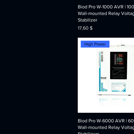
Biod Pro W-1000 AVR | 10
Wall-mounted Relay Volta
Stabilizer
Price
17,60 $
High Power
Biod Pro W-6000 AVR | 6
Wall-mounted Relay Volta
Stabilizers