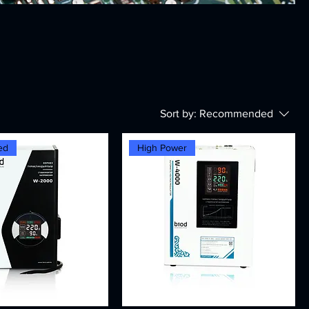
Sort by:
Recommended
ed
High Power