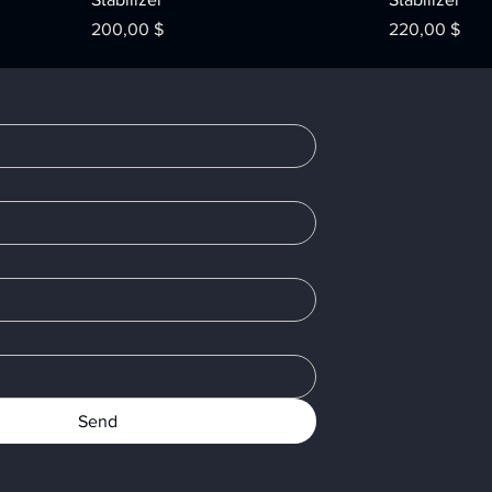
Price
Price
200,00 $
220,00 $
Send