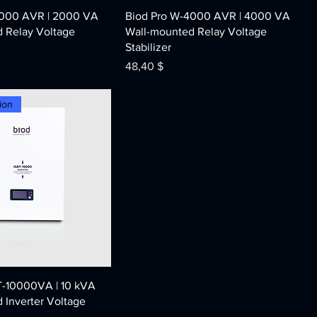
2000 AVR | 2000 VA
Biod Pro W-4000 AVR | 4000 VA
 Relay Voltage
Wall-mounted Relay Voltage
Stabilizer
Price
48,40 $
ion
T-10000VA | 10 kVA
 Inverter Voltage