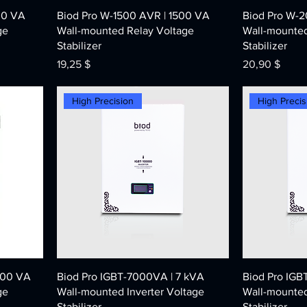
00 VA
Biod Pro W-1500 AVR | 1500 VA
Biod Pro W-
ge
Wall-mounted Relay Voltage
Wall-mounted
Stabilizer
Stabilizer
Price
Price
19,25 $
20,90 $
High Precision
High Precis
000 VA
Biod Pro IGBT-7000VA | 7 kVA
Biod Pro IGB
ge
Wall-mounted Inverter Voltage
Wall-mounted
Stabilizer
Stabilizer