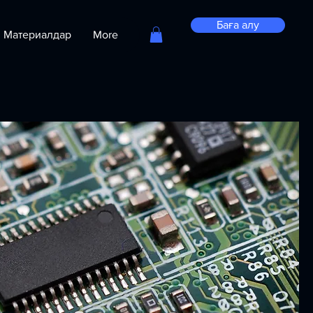
Баға алу
Материалдар
More