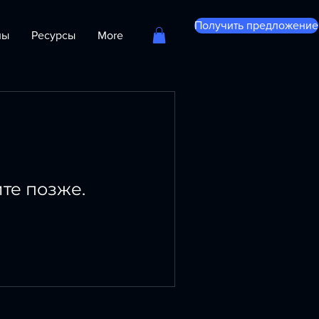
Получить предложение
лы
Ресурсы
More
ите позже.