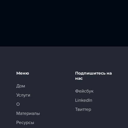
Меню
Подпишитесь на
нас
Дом
Фейсбук
Услуги
LinkedIn
О
Твиттер
Материалы
Ресурсы