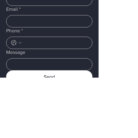
Email
*
Phone
*
Message
Send
Меню
Дом
Услуги
О